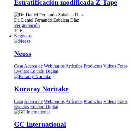
Estratificación modificada Z-Tape
Dr.
Daniel Fernando Zabaleta Díaz
Ver grabación
1
CE
Negocios
Neoss
Casa
Acerca de
Webinarios
Artículos
Productos
Videos
Fotos
Eventos
Edición Digital
Kuraray Noritake
Casa
Acerca de
Webinarios
Artículos
Productos
Videos
Fotos
Eventos
Edición Digital
GC International