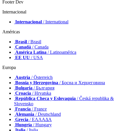
Footer Dev
Internacional
Internacional
/ International
Américas
Brasil
/ Brasil
Canadá
/ Canada
América Latina
/ Latinoamérica
EE UU
/ USA
Europa
Austria
/ Österreich
Bosnia y Herzegovina
/ Босна и Херцеговина
Bulgaria
/ България
Croacia
/ Hrvatska
República Checa y Eslovaquia
/ Česká republika &
Slovensko
Francia
/ France
Alemania
/ Deutschland
Grecia
/ ΕΛΛΑΔΑ
Hungría
/ Hungary
Italia
/ Italia