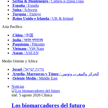
Serbia & Montenegro
/ Србија и Црна Гора
España
/ España
Suiza
/ Schweiz
Turquía
/ Türkiye
Reino Unido e Irlanda
/ UK & Ireland
Asia Pacífico
China
/ 中国
India
/ भारत गणराज्य
Paquistán
/ Pākistān
Vietnam
/ Việt Nam
Asean
/ ASEAN
Medio Oriente y Africa
Israel
/ מְדִינַת יִשְׂרָאֵל
Argelia, Marruecos y Túnez
/ الجزائر والمغرب وتونس
Oriente Medio
/ Middle East
Noticias
mié. 5 agosto 2026
Clínica
Los biomarcadores del futuro