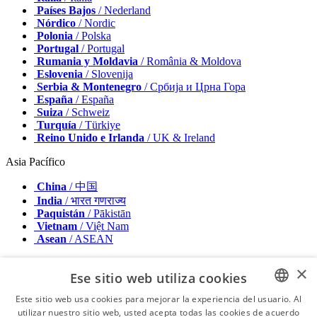
Países Bajos
/ Nederland
Nórdico
/ Nordic
Polonia
/ Polska
Portugal
/ Portugal
Rumania y Moldavia
/ România & Moldova
Eslovenia
/ Slovenija
Serbia & Montenegro
/ Србија и Црна Гора
España
/ España
Suiza
/ Schweiz
Turquía
/ Türkiye
Reino Unido e Irlanda
/ UK & Ireland
Asia Pacífico
China
/ 中国
India
/ भारत गणराज्य
Paquistán
/ Pākistān
Vietnam
/ Việt Nam
Asean
/ ASEAN
Medio Oriente y Africa
×
Ese sitio web utiliza cookies
Israel
/ מְדִינַת יִשְׂרָאֵל
Este sitio web usa cookies para mejorar la experiencia del usuario. Al
Argelia, Marruecos y Túnez
/ الجزائر والمغرب وتونس
utilizar nuestro sitio web, usted acepta todas las cookies de acuerdo
ENGLISH
Oriente Medio
/ Middle East