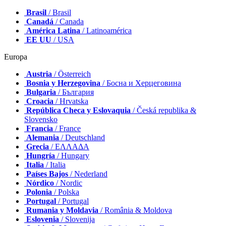
Brasil
/ Brasil
Canadá
/ Canada
América Latina
/ Latinoamérica
EE UU
/ USA
Europa
Austria
/ Österreich
Bosnia y Herzegovina
/ Босна и Херцеговина
Bulgaria
/ България
Croacia
/ Hrvatska
República Checa y Eslovaquia
/ Česká republika &
Slovensko
Francia
/ France
Alemania
/ Deutschland
Grecia
/ ΕΛΛΑΔΑ
Hungría
/ Hungary
Italia
/ Italia
Países Bajos
/ Nederland
Nórdico
/ Nordic
Polonia
/ Polska
Portugal
/ Portugal
Rumania y Moldavia
/ România & Moldova
Eslovenia
/ Slovenija