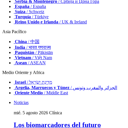
Serbia & Montenegro
/ Србија и Црна Гора
España
/ España
Suiza
/ Schweiz
Turquía
/ Türkiye
Reino Unido e Irlanda
/ UK & Ireland
Asia Pacífico
China
/ 中国
India
/ भारत गणराज्य
Paquistán
/ Pākistān
Vietnam
/ Việt Nam
Asean
/ ASEAN
Medio Oriente y Africa
Israel
/ מְדִינַת יִשְׂרָאֵל
Argelia, Marruecos y Túnez
/ الجزائر والمغرب وتونس
Oriente Medio
/ Middle East
Noticias
mié. 5 agosto 2026
Clínica
Los biomarcadores del futuro