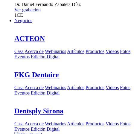
Dr.
Daniel Fernando Zabaleta Díaz
Ver grabación
1
CE
Negocios
ACTEON
Casa
Acerca de
Webinarios
Artículos
Productos
Videos
Fotos
Eventos
Edición Digital
FKG Dentaire
Casa
Acerca de
Webinarios
Artículos
Productos
Videos
Fotos
Eventos
Edición Digital
Dentsply Sirona
Casa
Acerca de
Webinarios
Artículos
Productos
Videos
Fotos
Eventos
Edición Digital