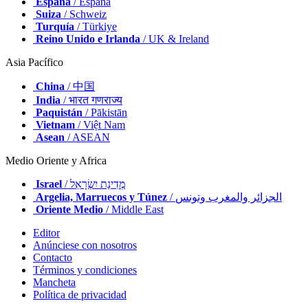
España
/ España
Suiza
/ Schweiz
Turquía
/ Türkiye
Reino Unido e Irlanda
/ UK & Ireland
Asia Pacífico
China
/ 中国
India
/ भारत गणराज्य
Paquistán
/ Pākistān
Vietnam
/ Việt Nam
Asean
/ ASEAN
Medio Oriente y Africa
Israel
/ מְדִינַת יִשְׂרָאֵל
Argelia, Marruecos y Túnez
/ الجزائر والمغرب وتونس
Oriente Medio
/ Middle East
Editor
Anúnciese con nosotros
Contacto
Términos y condiciones
Mancheta
Política de privacidad