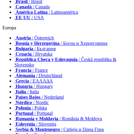
Brasil
/ Brasil
Canadá
/ Canada
América Latina
/ Latinoamérica
EE UU
/ USA
Europa
Austria
/ Österreich
Bosnia y Herzegovina
/ Босна и Херцеговина
Bulgaria
/ България
Croacia
/ Hrvatska
República Checa y Eslovaquia
/ Česká republika &
Slovensko
Francia
/ France
Alemania
/ Deutschland
Grecia
/ ΕΛΛΑΔΑ
Hungría
/ Hungary
Italia
/ Italia
Países Bajos
/ Nederland
Nórdico
/ Nordic
Polonia
/ Polska
Portugal
/ Portugal
Rumania y Moldavia
/ România & Moldova
Eslovenia
/ Slovenija
Serbia & Montenegro
/ Србија и Црна Гора