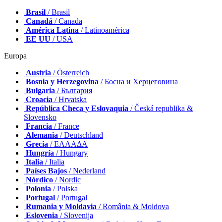
Brasil
/ Brasil
Canadá
/ Canada
América Latina
/ Latinoamérica
EE UU
/ USA
Europa
Austria
/ Österreich
Bosnia y Herzegovina
/ Босна и Херцеговина
Bulgaria
/ България
Croacia
/ Hrvatska
República Checa y Eslovaquia
/ Česká republika &
Slovensko
Francia
/ France
Alemania
/ Deutschland
Grecia
/ ΕΛΛΑΔΑ
Hungría
/ Hungary
Italia
/ Italia
Países Bajos
/ Nederland
Nórdico
/ Nordic
Polonia
/ Polska
Portugal
/ Portugal
Rumania y Moldavia
/ România & Moldova
Eslovenia
/ Slovenija