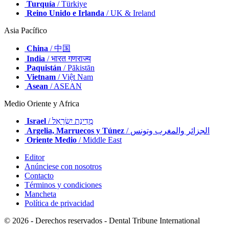
Turquía
/ Türkiye
Reino Unido e Irlanda
/ UK & Ireland
Asia Pacífico
China
/ 中国
India
/ भारत गणराज्य
Paquistán
/ Pākistān
Vietnam
/ Việt Nam
Asean
/ ASEAN
Medio Oriente y Africa
Israel
/ מְדִינַת יִשְׂרָאֵל
Argelia, Marruecos y Túnez
/ الجزائر والمغرب وتونس
Oriente Medio
/ Middle East
Editor
Anúnciese con nosotros
Contacto
Términos y condiciones
Mancheta
Política de privacidad
© 2026 - Derechos reservados - Dental Tribune International