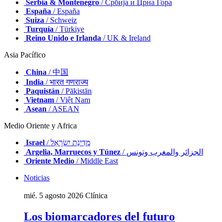
Serbia & Montenegro
/ Србија и Црна Гора
España
/ España
Suiza
/ Schweiz
Turquía
/ Türkiye
Reino Unido e Irlanda
/ UK & Ireland
Asia Pacífico
China
/ 中国
India
/ भारत गणराज्य
Paquistán
/ Pākistān
Vietnam
/ Việt Nam
Asean
/ ASEAN
Medio Oriente y Africa
Israel
/ מְדִינַת יִשְׂרָאֵל
Argelia, Marruecos y Túnez
/ الجزائر والمغرب وتونس
Oriente Medio
/ Middle East
Noticias
mié. 5 agosto 2026
Clínica
Los biomarcadores del futuro