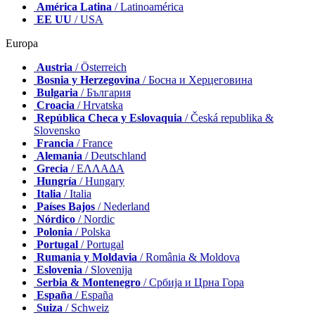
América Latina
/ Latinoamérica
EE UU
/ USA
Europa
Austria
/ Österreich
Bosnia y Herzegovina
/ Босна и Херцеговина
Bulgaria
/ България
Croacia
/ Hrvatska
República Checa y Eslovaquia
/ Česká republika &
Slovensko
Francia
/ France
Alemania
/ Deutschland
Grecia
/ ΕΛΛΑΔΑ
Hungría
/ Hungary
Italia
/ Italia
Países Bajos
/ Nederland
Nórdico
/ Nordic
Polonia
/ Polska
Portugal
/ Portugal
Rumania y Moldavia
/ România & Moldova
Eslovenia
/ Slovenija
Serbia & Montenegro
/ Србија и Црна Гора
España
/ España
Suiza
/ Schweiz