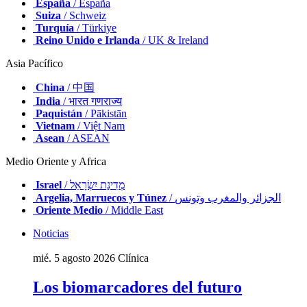
España
/ España
Suiza
/ Schweiz
Turquía
/ Türkiye
Reino Unido e Irlanda
/ UK & Ireland
Asia Pacífico
China
/ 中国
India
/ भारत गणराज्य
Paquistán
/ Pākistān
Vietnam
/ Việt Nam
Asean
/ ASEAN
Medio Oriente y Africa
Israel
/ מְדִינַת יִשְׂרָאֵל
Argelia, Marruecos y Túnez
/ الجزائر والمغرب وتونس
Oriente Medio
/ Middle East
Noticias
mié. 5 agosto 2026
Clínica
Los biomarcadores del futuro