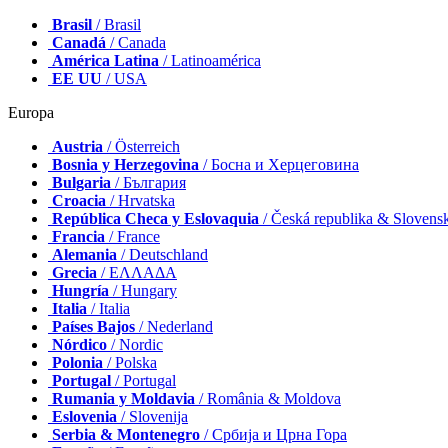
Brasil
/ Brasil
Canadá
/ Canada
América Latina
/ Latinoamérica
EE UU
/ USA
Europa
Austria
/ Österreich
Bosnia y Herzegovina
/ Босна и Херцеговина
Bulgaria
/ България
Croacia
/ Hrvatska
República Checa y Eslovaquia
/ Česká republika & Slovens
Francia
/ France
Alemania
/ Deutschland
Grecia
/ ΕΛΛΑΔΑ
Hungría
/ Hungary
Italia
/ Italia
Países Bajos
/ Nederland
Nórdico
/ Nordic
Polonia
/ Polska
Portugal
/ Portugal
Rumania y Moldavia
/ România & Moldova
Eslovenia
/ Slovenija
Serbia & Montenegro
/ Србија и Црна Гора