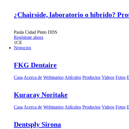
¿Chairside, laboratorio o híbrido? Pro
Paula Cidad Pinto
DDS
Regístrate ahora
1
CE
Negocios
FKG Dentaire
Casa
Acerca de
Webinarios
Artículos
Productos
Videos
Fotos
E
Kuraray Noritake
Casa
Acerca de
Webinarios
Artículos
Productos
Videos
Fotos
E
Dentsply Sirona