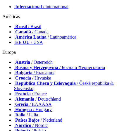
Internacional
/ International
Américas
Brasil
/ Brasil
Canadá
/ Canada
América Latina
/ Latinoamérica
EE UU
/ USA
Europa
Austria
/ Österreich
Bosnia y Herzegovina
/ Босна и Херцеговина
Bulgaria
/ България
Croacia
/ Hrvatska
República Checa y Eslovaquia
/ Česká republika &
Slovensko
Francia
/ France
Alemania
/ Deutschland
Grecia
/ ΕΛΛΑΔΑ
Hungría
/ Hungary
Italia
/ Italia
Países Bajos
/ Nederland
Nórdico
/ Nordic
Polonia
/ Polska