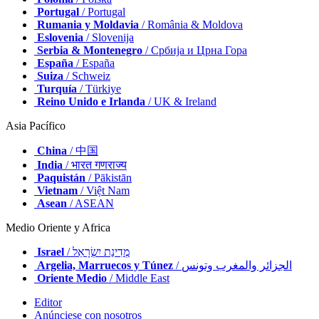
Portugal
/ Portugal
Rumania y Moldavia
/ România & Moldova
Eslovenia
/ Slovenija
Serbia & Montenegro
/ Србија и Црна Гора
España
/ España
Suiza
/ Schweiz
Turquía
/ Türkiye
Reino Unido e Irlanda
/ UK & Ireland
Asia Pacífico
China
/ 中国
India
/ भारत गणराज्य
Paquistán
/ Pākistān
Vietnam
/ Việt Nam
Asean
/ ASEAN
Medio Oriente y Africa
Israel
/ מְדִינַת יִשְׂרָאֵל
Argelia, Marruecos y Túnez
/ الجزائر والمغرب وتونس
Oriente Medio
/ Middle East
Editor
Anúnciese con nosotros