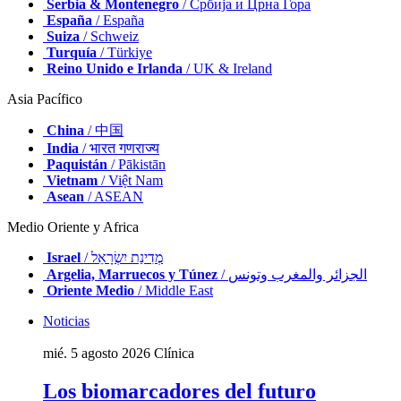
Serbia & Montenegro
/ Србија и Црна Гора
España
/ España
Suiza
/ Schweiz
Turquía
/ Türkiye
Reino Unido e Irlanda
/ UK & Ireland
Asia Pacífico
China
/ 中国
India
/ भारत गणराज्य
Paquistán
/ Pākistān
Vietnam
/ Việt Nam
Asean
/ ASEAN
Medio Oriente y Africa
Israel
/ מְדִינַת יִשְׂרָאֵל
Argelia, Marruecos y Túnez
/ الجزائر والمغرب وتونس
Oriente Medio
/ Middle East
Noticias
mié. 5 agosto 2026
Clínica
Los biomarcadores del futuro