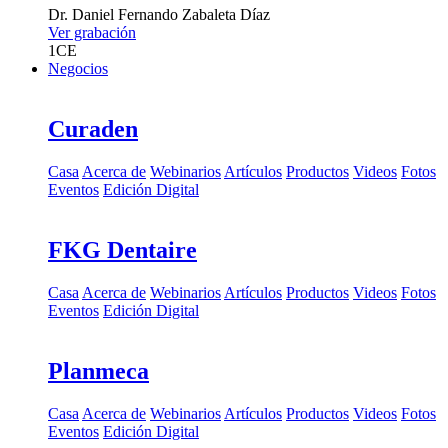
Dr.
Daniel Fernando Zabaleta Díaz
Ver grabación
1
CE
Negocios
Curaden
Casa
Acerca de
Webinarios
Artículos
Productos
Videos
Fotos
Eventos
Edición Digital
FKG Dentaire
Casa
Acerca de
Webinarios
Artículos
Productos
Videos
Fotos
Eventos
Edición Digital
Planmeca
Casa
Acerca de
Webinarios
Artículos
Productos
Videos
Fotos
Eventos
Edición Digital