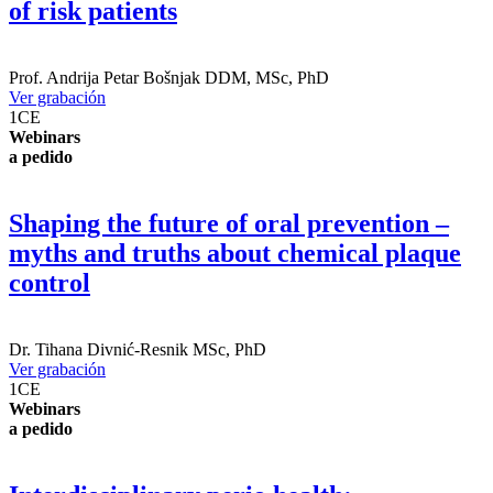
of risk patients
Prof.
Andrija Petar Bošnjak
DDM, MSc, PhD
Ver grabación
1
CE
Webinars
a pedido
Shaping the future of oral prevention –
myths and truths about chemical plaque
control
Dr.
Tihana Divnić-Resnik
MSc, PhD
Ver grabación
1
CE
Webinars
a pedido