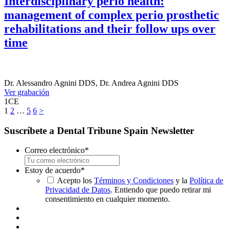
Interdisciplinary perio health:
management of complex perio prosthetic
rehabilitations and their follow ups over
time
Dr.
Alessandro Agnini
DDS
,
Dr.
Andrea Agnini
DDS
Ver grabación
1
CE
1
2
…
5
6
>
Suscríbete a Dental Tribune Spain Newsletter
Correo electrónico
*
Estoy de acuerdo
*
Acepto los
Términos y Condiciones
y la
Política de
Privacidad de Datos
. Entiendo que puedo retirar mi
consentimiento en cualquier momento.