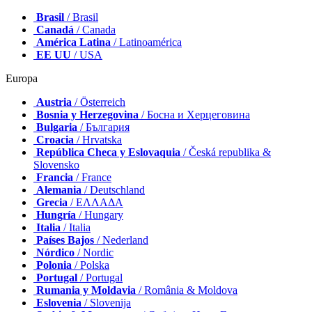
Brasil
/ Brasil
Canadá
/ Canada
América Latina
/ Latinoamérica
EE UU
/ USA
Europa
Austria
/ Österreich
Bosnia y Herzegovina
/ Босна и Херцеговина
Bulgaria
/ България
Croacia
/ Hrvatska
República Checa y Eslovaquia
/ Česká republika &
Slovensko
Francia
/ France
Alemania
/ Deutschland
Grecia
/ ΕΛΛΑΔΑ
Hungría
/ Hungary
Italia
/ Italia
Países Bajos
/ Nederland
Nórdico
/ Nordic
Polonia
/ Polska
Portugal
/ Portugal
Rumania y Moldavia
/ România & Moldova
Eslovenia
/ Slovenija