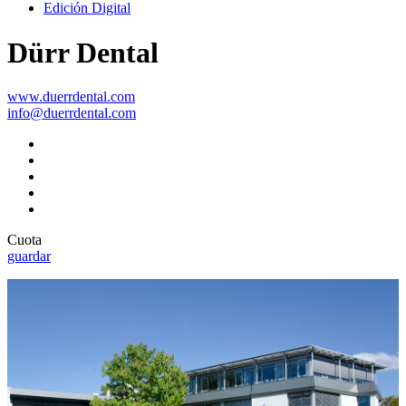
Edición Digital
Dürr Dental
www.duerrdental.com
info@duerrdental.com
Cuota
guardar