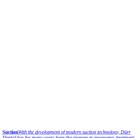
Suction
With the development of modern suction technology, Dürr
Dental has for many years been the pioneer in ergonomic treatment.