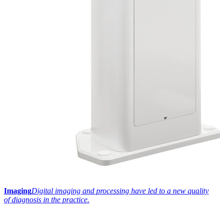
Imaging
Digital imaging and processing have led to a new quality
of diagnosis in the practice.