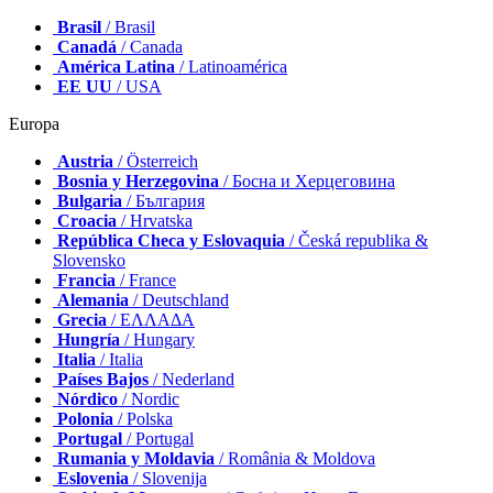
Brasil
/ Brasil
Canadá
/ Canada
América Latina
/ Latinoamérica
EE UU
/ USA
Europa
Austria
/ Österreich
Bosnia y Herzegovina
/ Босна и Херцеговина
Bulgaria
/ България
Croacia
/ Hrvatska
República Checa y Eslovaquia
/ Česká republika &
Slovensko
Francia
/ France
Alemania
/ Deutschland
Grecia
/ ΕΛΛΑΔΑ
Hungría
/ Hungary
Italia
/ Italia
Países Bajos
/ Nederland
Nórdico
/ Nordic
Polonia
/ Polska
Portugal
/ Portugal
Rumania y Moldavia
/ România & Moldova
Eslovenia
/ Slovenija