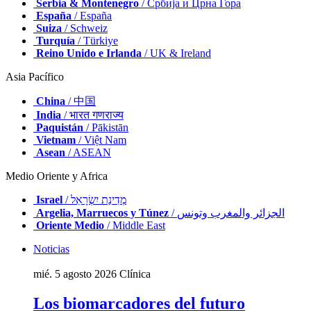
Serbia & Montenegro
/ Србија и Црна Гора
España
/ España
Suiza
/ Schweiz
Turquía
/ Türkiye
Reino Unido e Irlanda
/ UK & Ireland
Asia Pacífico
China
/ 中国
India
/ भारत गणराज्य
Paquistán
/ Pākistān
Vietnam
/ Việt Nam
Asean
/ ASEAN
Medio Oriente y Africa
Israel
/ מְדִינַת יִשְׂרָאֵל
Argelia, Marruecos y Túnez
/ الجزائر والمغرب وتونس
Oriente Medio
/ Middle East
Noticias
mié. 5 agosto 2026
Clínica
Los biomarcadores del futuro