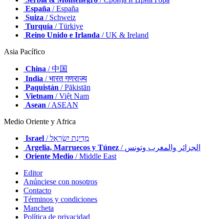
España
/ España
Suiza
/ Schweiz
Turquía
/ Türkiye
Reino Unido e Irlanda
/ UK & Ireland
Asia Pacífico
China
/ 中国
India
/ भारत गणराज्य
Paquistán
/ Pākistān
Vietnam
/ Việt Nam
Asean
/ ASEAN
Medio Oriente y Africa
Israel
/ מְדִינַת יִשְׂרָאֵל
Argelia, Marruecos y Túnez
/ الجزائر والمغرب وتونس
Oriente Medio
/ Middle East
Editor
Anúnciese con nosotros
Contacto
Términos y condiciones
Mancheta
Política de privacidad