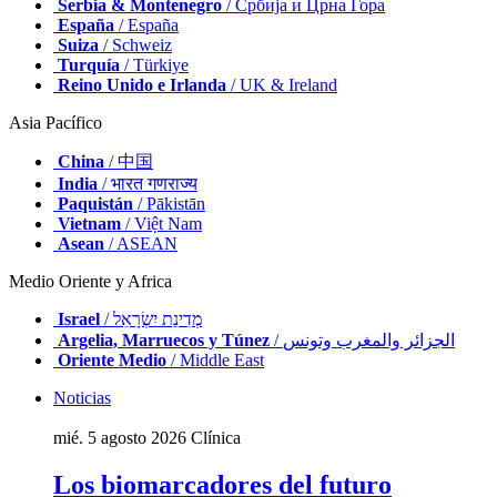
Serbia & Montenegro
/ Србија и Црна Гора
España
/ España
Suiza
/ Schweiz
Turquía
/ Türkiye
Reino Unido e Irlanda
/ UK & Ireland
Asia Pacífico
China
/ 中国
India
/ भारत गणराज्य
Paquistán
/ Pākistān
Vietnam
/ Việt Nam
Asean
/ ASEAN
Medio Oriente y Africa
Israel
/ מְדִינַת יִשְׂרָאֵל
Argelia, Marruecos y Túnez
/ الجزائر والمغرب وتونس
Oriente Medio
/ Middle East
Noticias
mié. 5 agosto 2026
Clínica
Los biomarcadores del futuro