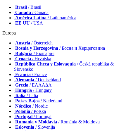
Brasil
/ Brasil
Canadá
/ Canada
América Latina
/ Latinoamérica
EE UU
/ USA
Europa
Austria
/ Österreich
Bosnia y Herzegovina
/ Босна и Херцеговина
Bulgaria
/ България
Croacia
/ Hrvatska
República Checa y Eslovaquia
/ Česká republika &
Slovensko
Francia
/ France
Alemania
/ Deutschland
Grecia
/ ΕΛΛΑΔΑ
Hungría
/ Hungary
Italia
/ Italia
Países Bajos
/ Nederland
Nórdico
/ Nordic
Polonia
/ Polska
Portugal
/ Portugal
Rumania y Moldavia
/ România & Moldova
Eslovenia
/ Slovenija