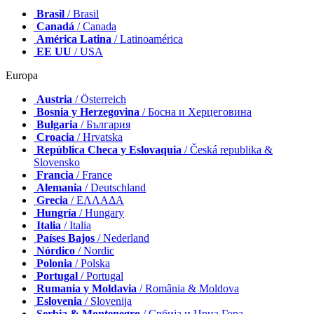
Brasil
/ Brasil
Canadá
/ Canada
América Latina
/ Latinoamérica
EE UU
/ USA
Europa
Austria
/ Österreich
Bosnia y Herzegovina
/ Босна и Херцеговина
Bulgaria
/ България
Croacia
/ Hrvatska
República Checa y Eslovaquia
/ Česká republika &
Slovensko
Francia
/ France
Alemania
/ Deutschland
Grecia
/ ΕΛΛΑΔΑ
Hungría
/ Hungary
Italia
/ Italia
Países Bajos
/ Nederland
Nórdico
/ Nordic
Polonia
/ Polska
Portugal
/ Portugal
Rumania y Moldavia
/ România & Moldova
Eslovenia
/ Slovenija
Serbia & Montenegro
/ Србија и Црна Гора