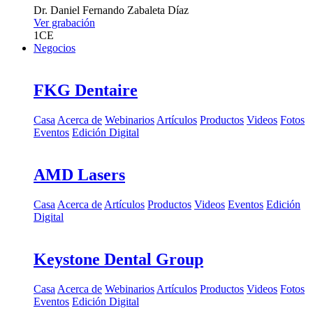
Dr.
Daniel Fernando Zabaleta Díaz
Ver grabación
1
CE
Negocios
FKG Dentaire
Casa
Acerca de
Webinarios
Artículos
Productos
Videos
Fotos
Eventos
Edición Digital
AMD Lasers
Casa
Acerca de
Artículos
Productos
Videos
Eventos
Edición
Digital
Keystone Dental Group
Casa
Acerca de
Webinarios
Artículos
Productos
Videos
Fotos
Eventos
Edición Digital