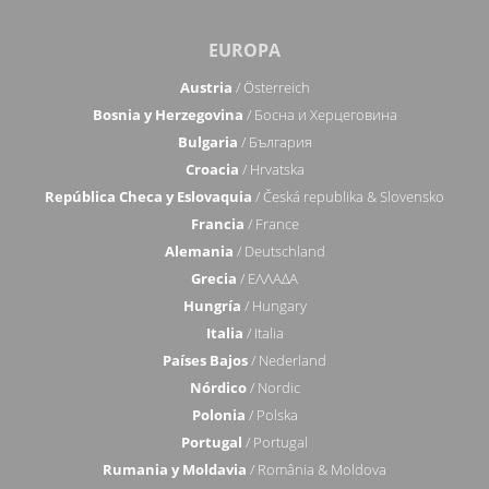
EUROPA
Austria
/ Österreich
Bosnia y Herzegovina
/ Босна и Херцеговина
Bulgaria
/ България
Croacia
/ Hrvatska
República Checa y Eslovaquia
/ Česká republika & Slovensko
Francia
/ France
Alemania
/ Deutschland
Grecia
/ ΕΛΛΑΔΑ
Hungría
/ Hungary
Italia
/ Italia
Países Bajos
/ Nederland
Nórdico
/ Nordic
Polonia
/ Polska
Portugal
/ Portugal
Rumania y Moldavia
/ România & Moldova