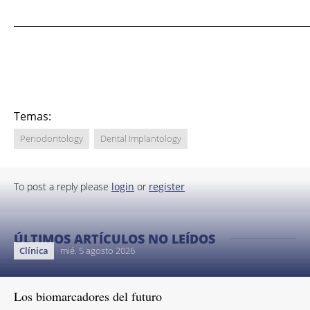
__________________________________________
Temas:
Periodontology
Dental Implantology
To post a reply please
login
or
register
ÚLTIMOS ARTÍCULOS NO LEÍDOS
Clínica
mié. 5 agosto 2026
Los biomarcadores del futuro