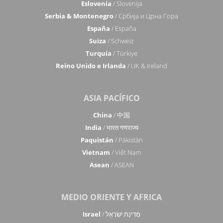
Eslovenia
/ Slovenija
Serbia & Montenegro
/ Србија и Црна Гора
España
/ España
Suiza
/ Schweiz
Turquía
/ Türkiye
Reino Unido e Irlanda
/ UK & Ireland
ASIA PACÍFICO
China
/ 中国
India
/ भारत गणराज्य
Paquistán
/ Pākistān
Vietnam
/ Việt Nam
Asean
/ ASEAN
MEDIO ORIENTE Y AFRICA
Israel
/ מְדִינַת יִשְׂרָאֵל