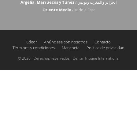
Argelia, Marruecos y Túnez
/ الجزائر والمغرب وتونس
Oriente Medio
/ Middle East
Editor
Anúnciese con nosotros
Contacto
Términos y condiciones
Mancheta
Política de privacidad
© 2026 - Derechos reservados - Dental Tribune International