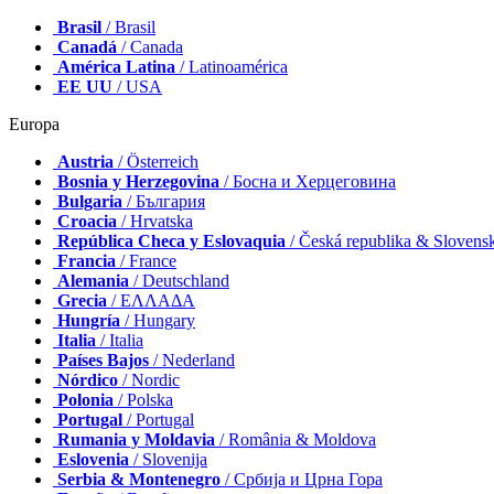
Brasil
/ Brasil
Canadá
/ Canada
América Latina
/ Latinoamérica
EE UU
/ USA
Europa
Austria
/ Österreich
Bosnia y Herzegovina
/ Босна и Херцеговина
Bulgaria
/ България
Croacia
/ Hrvatska
República Checa y Eslovaquia
/ Česká republika & Slovens
Francia
/ France
Alemania
/ Deutschland
Grecia
/ ΕΛΛΑΔΑ
Hungría
/ Hungary
Italia
/ Italia
Países Bajos
/ Nederland
Nórdico
/ Nordic
Polonia
/ Polska
Portugal
/ Portugal
Rumania y Moldavia
/ România & Moldova
Eslovenia
/ Slovenija
Serbia & Montenegro
/ Србија и Црна Гора