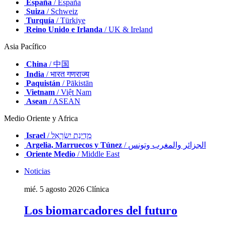
España
/ España
Suiza
/ Schweiz
Turquía
/ Türkiye
Reino Unido e Irlanda
/ UK & Ireland
Asia Pacífico
China
/ 中国
India
/ भारत गणराज्य
Paquistán
/ Pākistān
Vietnam
/ Việt Nam
Asean
/ ASEAN
Medio Oriente y Africa
Israel
/ מְדִינַת יִשְׂרָאֵל
Argelia, Marruecos y Túnez
/ الجزائر والمغرب وتونس
Oriente Medio
/ Middle East
Noticias
mié. 5 agosto 2026
Clínica
Los biomarcadores del futuro