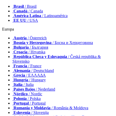
Brasil
/ Brasil
Canadá
/ Canada
América Latina
/ Latinoamérica
EE UU
/ USA
Europa
Austria
/ Österreich
Bosnia y Herzegovina
/ Босна и Херцеговина
Bulgaria
/ България
Croacia
/ Hrvatska
República Checa y Eslovaquia
/ Česká republika &
Slovensko
Francia
/ France
Alemania
/ Deutschland
Grecia
/ ΕΛΛΑΔΑ
Hungría
/ Hungary
Italia
/ Italia
Países Bajos
/ Nederland
Nórdico
/ Nordic
Polonia
/ Polska
Portugal
/ Portugal
Rumania y Moldavia
/ România & Moldova
Eslovenia
/ Slovenija