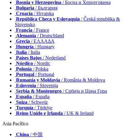
Bosnia y Herzegovina
/ Босна и Херцеговина
Bulgaria
/ България
Croacia
/ Hrvatska
República Checa y Eslovaquia
/ Česká republika &
Slovensko
Francia
/ France
Alemania
/ Deutschland
Grecia
/ ΕΛΛΑΔΑ
Hungría
/ Hungary
Italia
/ Italia
Países Bajos
/ Nederland
Nórdico
/ Nordic
Polonia
/ Polska
Portugal
/ Portugal
Rumania y Moldavia
/ România & Moldova
Eslovenia
/ Slovenija
Serbia & Montenegro
/ Србија и Црна Гора
España
/ España
Suiza
/ Schweiz
Turquía
/ Türkiye
Reino Unido e Irlanda
/ UK & Ireland
Asia Pacífico
China
/ 中国