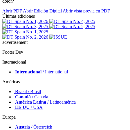
dolor?
Abrir PDF
Abrir Edición Digital
Abrir vista previa en PDF
Últimas ediciones
advertisement
Footer Dev
Internacional
Internacional
/ International
Américas
Brasil
/ Brasil
Canadá
/ Canada
América Latina
/ Latinoamérica
EE UU
/ USA
Europa
Austria
/ Österreich