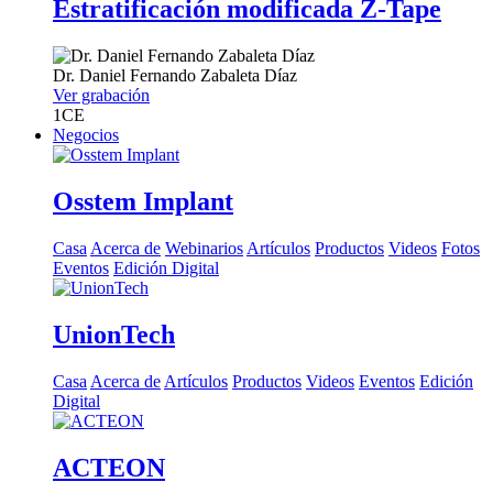
Estratificación modificada Z-Tape
Dr.
Daniel Fernando Zabaleta Díaz
Ver grabación
1
CE
Negocios
Osstem Implant
Casa
Acerca de
Webinarios
Artículos
Productos
Videos
Fotos
Eventos
Edición Digital
UnionTech
Casa
Acerca de
Artículos
Productos
Videos
Eventos
Edición
Digital
ACTEON