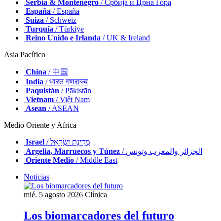
Serbia & Montenegro
/ Србија и Црна Гора
España
/ España
Suiza
/ Schweiz
Turquía
/ Türkiye
Reino Unido e Irlanda
/ UK & Ireland
Asia Pacífico
China
/ 中国
India
/ भारत गणराज्य
Paquistán
/ Pākistān
Vietnam
/ Việt Nam
Asean
/ ASEAN
Medio Oriente y Africa
Israel
/ מְדִינַת יִשְׂרָאֵל
Argelia, Marruecos y Túnez
/ الجزائر والمغرب وتونس
Oriente Medio
/ Middle East
Noticias
mié. 5 agosto 2026
Clínica
Los biomarcadores del futuro