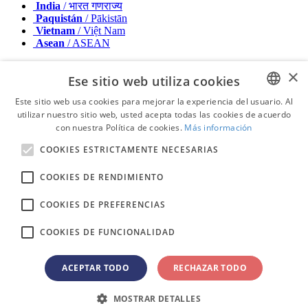
India
/ भारत गणराज्य
Paquistán
/ Pākistān
Vietnam
/ Việt Nam
Asean
/ ASEAN
Medio Oriente y Africa
×
Ese sitio web utiliza cookies
Israel
/ מְדִינַת יִשְׂרָאֵל
Este sitio web usa cookies para mejorar la experiencia del usuario. Al
Argelia, Marruecos y Túnez
/ الجزائر والمغرب وتونس
utilizar nuestro sitio web, usted acepta todas las cookies de acuerdo
ENGLISH
Oriente Medio
/ Middle East
con nuestra Política de cookies.
Más información
FRENCH
Editor
COOKIES ESTRICTAMENTE NECESARIAS
Anúnciese con nosotros
GERMAN
Contacto
Términos y condiciones
COOKIES DE RENDIMIENTO
ROMANIAN
Mancheta
Política de privacidad
COOKIES DE PREFERENCIAS
PORTUGUESE
© 2026 - Derechos reservados - Dental Tribune International
BULGARIAN
COOKIES DE FUNCIONALIDAD
CROATIAN
ACEPTAR TODO
RECHAZAR TODO
advertisement
SPANISH
Loading ...
MOSTRAR DETALLES
SLOVAK