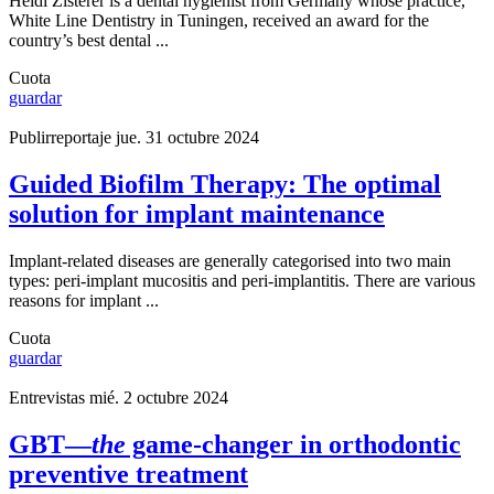
Heidi Zisterer is a dental hygienist from Germany whose practice,
White Line Dentistry in Tuningen, received an award for the
country’s best dental ...
Cuota
guardar
Publirreportaje
jue. 31 octubre 2024
Guided Biofilm Therapy: The optimal
solution for implant maintenance
Implant-related diseases are generally categorised into two main
types: peri-implant mucositis and peri-implantitis. There are various
reasons for implant ...
Cuota
guardar
Entrevistas
mié. 2 octubre 2024
GBT—
the
game-changer in orthodontic
preventive treatment