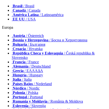
Brasil
/ Brasil
Canadá
/ Canada
América Latina
/ Latinoamérica
EE UU
/ USA
Europa
Austria
/ Österreich
Bosnia y Herzegovina
/ Босна и Херцеговина
Bulgaria
/ България
Croacia
/ Hrvatska
República Checa y Eslovaquia
/ Česká republika &
Slovensko
Francia
/ France
Alemania
/ Deutschland
Grecia
/ ΕΛΛΑΔΑ
Hungría
/ Hungary
Italia
/ Italia
Países Bajos
/ Nederland
Nórdico
/ Nordic
Polonia
/ Polska
Portugal
/ Portugal
Rumania y Moldavia
/ România & Moldova
Eslovenia
/ Slovenija