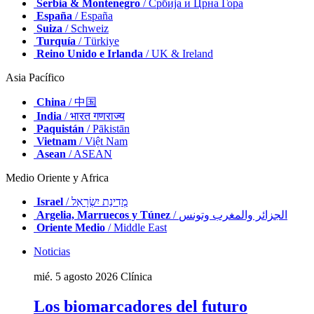
Serbia & Montenegro
/ Србија и Црна Гора
España
/ España
Suiza
/ Schweiz
Turquía
/ Türkiye
Reino Unido e Irlanda
/ UK & Ireland
Asia Pacífico
China
/ 中国
India
/ भारत गणराज्य
Paquistán
/ Pākistān
Vietnam
/ Việt Nam
Asean
/ ASEAN
Medio Oriente y Africa
Israel
/ מְדִינַת יִשְׂרָאֵל
Argelia, Marruecos y Túnez
/ الجزائر والمغرب وتونس
Oriente Medio
/ Middle East
Noticias
mié. 5 agosto 2026
Clínica
Los biomarcadores del futuro