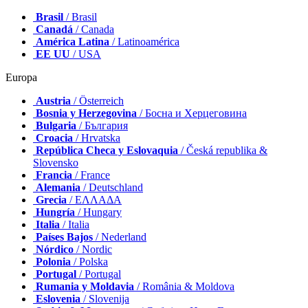
Brasil
/ Brasil
Canadá
/ Canada
América Latina
/ Latinoamérica
EE UU
/ USA
Europa
Austria
/ Österreich
Bosnia y Herzegovina
/ Босна и Херцеговина
Bulgaria
/ България
Croacia
/ Hrvatska
República Checa y Eslovaquia
/ Česká republika &
Slovensko
Francia
/ France
Alemania
/ Deutschland
Grecia
/ ΕΛΛΑΔΑ
Hungría
/ Hungary
Italia
/ Italia
Países Bajos
/ Nederland
Nórdico
/ Nordic
Polonia
/ Polska
Portugal
/ Portugal
Rumania y Moldavia
/ România & Moldova
Eslovenia
/ Slovenija