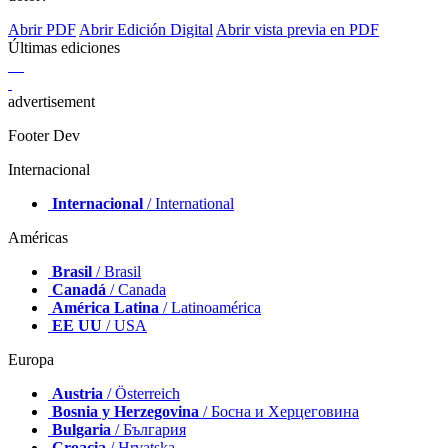
Abrir PDF
Abrir Edición Digital
Abrir vista previa en PDF
Últimas ediciones
advertisement
Footer Dev
Internacional
Internacional
/ International
Américas
Brasil
/ Brasil
Canadá
/ Canada
América Latina
/ Latinoamérica
EE UU
/ USA
Europa
Austria
/ Österreich
Bosnia y Herzegovina
/ Босна и Херцеговина
Bulgaria
/ България
Croacia
/ Hrvatska