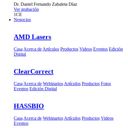
Dr.
Daniel Fernando Zabaleta Díaz
Ver grabación
1
CE
Negocios
AMD Lasers
Casa
Acerca de
Artículos
Productos
Videos
Eventos
Edición
Digital
ClearCorrect
Casa
Acerca de
Webinarios
Artículos
Productos
Fotos
Eventos
Edición Digital
HASSBIO
Casa
Acerca de
Webinarios
Artículos
Productos
Videos
Eventos