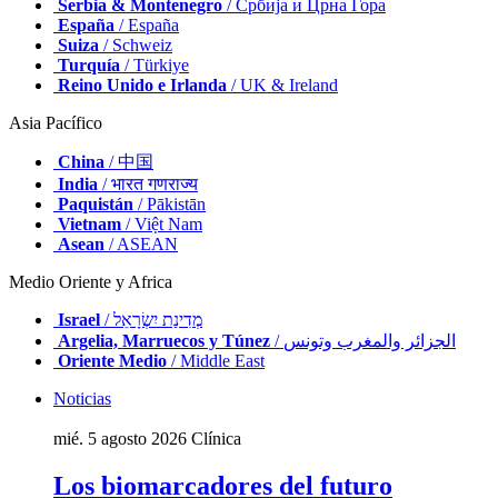
Serbia & Montenegro
/ Србија и Црна Гора
España
/ España
Suiza
/ Schweiz
Turquía
/ Türkiye
Reino Unido e Irlanda
/ UK & Ireland
Asia Pacífico
China
/ 中国
India
/ भारत गणराज्य
Paquistán
/ Pākistān
Vietnam
/ Việt Nam
Asean
/ ASEAN
Medio Oriente y Africa
Israel
/ מְדִינַת יִשְׂרָאֵל
Argelia, Marruecos y Túnez
/ الجزائر والمغرب وتونس
Oriente Medio
/ Middle East
Noticias
mié. 5 agosto 2026
Clínica
Los biomarcadores del futuro