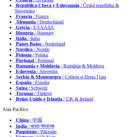
República Checa y Eslovaquia
/ Česká republika &
Slovensko
Francia
/ France
Alemania
/ Deutschland
Grecia
/ ΕΛΛΑΔΑ
Hungría
/ Hungary
Italia
/ Italia
Países Bajos
/ Nederland
Nórdico
/ Nordic
Polonia
/ Polska
Portugal
/ Portugal
Rumania y Moldavia
/ România & Moldova
Eslovenia
/ Slovenija
Serbia & Montenegro
/ Србија и Црна Гора
España
/ España
Suiza
/ Schweiz
Turquía
/ Türkiye
Reino Unido e Irlanda
/ UK & Ireland
Asia Pacífico
China
/ 中国
India
/ भारत गणराज्य
Paquistán
/ Pākistān