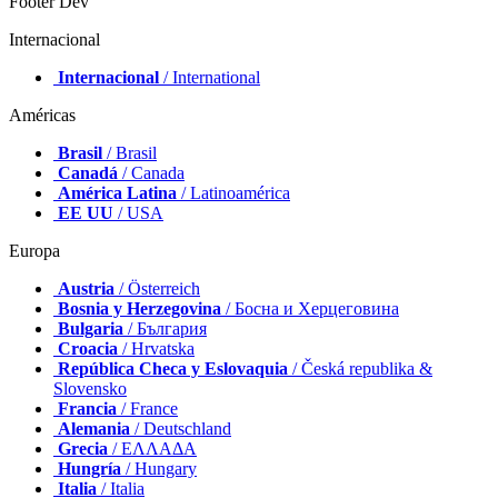
Footer Dev
Internacional
Internacional
/ International
Américas
Brasil
/ Brasil
Canadá
/ Canada
América Latina
/ Latinoamérica
EE UU
/ USA
Europa
Austria
/ Österreich
Bosnia y Herzegovina
/ Босна и Херцеговина
Bulgaria
/ България
Croacia
/ Hrvatska
República Checa y Eslovaquia
/ Česká republika &
Slovensko
Francia
/ France
Alemania
/ Deutschland
Grecia
/ ΕΛΛΑΔΑ
Hungría
/ Hungary
Italia
/ Italia