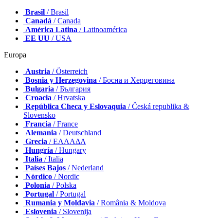
Brasil
/ Brasil
Canadá
/ Canada
América Latina
/ Latinoamérica
EE UU
/ USA
Europa
Austria
/ Österreich
Bosnia y Herzegovina
/ Босна и Херцеговина
Bulgaria
/ България
Croacia
/ Hrvatska
República Checa y Eslovaquia
/ Česká republika &
Slovensko
Francia
/ France
Alemania
/ Deutschland
Grecia
/ ΕΛΛΑΔΑ
Hungría
/ Hungary
Italia
/ Italia
Países Bajos
/ Nederland
Nórdico
/ Nordic
Polonia
/ Polska
Portugal
/ Portugal
Rumania y Moldavia
/ România & Moldova
Eslovenia
/ Slovenija