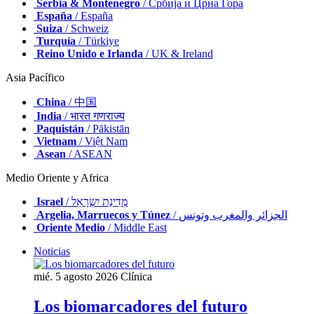
Serbia & Montenegro
/ Србија и Црна Гора
España
/ España
Suiza
/ Schweiz
Turquía
/ Türkiye
Reino Unido e Irlanda
/ UK & Ireland
Asia Pacífico
China
/ 中国
India
/ भारत गणराज्य
Paquistán
/ Pākistān
Vietnam
/ Việt Nam
Asean
/ ASEAN
Medio Oriente y Africa
Israel
/ מְדִינַת יִשְׂרָאֵל
Argelia, Marruecos y Túnez
/ الجزائر والمغرب وتونس
Oriente Medio
/ Middle East
Noticias
mié. 5 agosto 2026
Clínica
Los biomarcadores del futuro