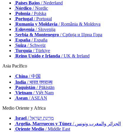
Países Bajos
/ Nederland
Nórdico
/ Nordic
Polonia
/ Polska
Portugal
/ Portugal
Rumania y Moldavia
/ România & Moldova
Eslovenia
/ Slovenija
Serbia & Montenegro
/ Србија и Црна Гора
España
/ España
Suiza
/ Schweiz
Turquía
/ Türkiye
Reino Unido e Irlanda
/ UK & Ireland
Asia Pacífico
China
/ 中国
India
/ भारत गणराज्य
Paquistán
/ Pākistān
Vietnam
/ Việt Nam
Asean
/ ASEAN
Medio Oriente y Africa
Israel
/ מְדִינַת יִשְׂרָאֵל
Argelia, Marruecos y Túnez
/ الجزائر والمغرب وتونس
Oriente Medio
/ Middle East