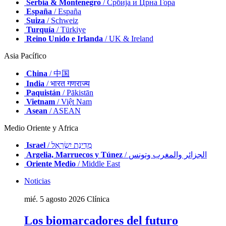
Serbia & Montenegro
/ Србија и Црна Гора
España
/ España
Suiza
/ Schweiz
Turquía
/ Türkiye
Reino Unido e Irlanda
/ UK & Ireland
Asia Pacífico
China
/ 中国
India
/ भारत गणराज्य
Paquistán
/ Pākistān
Vietnam
/ Việt Nam
Asean
/ ASEAN
Medio Oriente y Africa
Israel
/ מְדִינַת יִשְׂרָאֵל
Argelia, Marruecos y Túnez
/ الجزائر والمغرب وتونس
Oriente Medio
/ Middle East
Noticias
mié. 5 agosto 2026
Clínica
Los biomarcadores del futuro