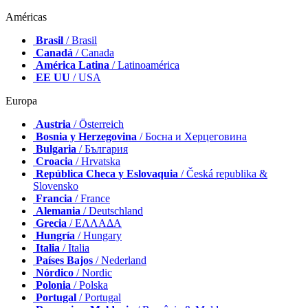
Américas
Brasil
/ Brasil
Canadá
/ Canada
América Latina
/ Latinoamérica
EE UU
/ USA
Europa
Austria
/ Österreich
Bosnia y Herzegovina
/ Босна и Херцеговина
Bulgaria
/ България
Croacia
/ Hrvatska
República Checa y Eslovaquia
/ Česká republika &
Slovensko
Francia
/ France
Alemania
/ Deutschland
Grecia
/ ΕΛΛΑΔΑ
Hungría
/ Hungary
Italia
/ Italia
Países Bajos
/ Nederland
Nórdico
/ Nordic
Polonia
/ Polska
Portugal
/ Portugal