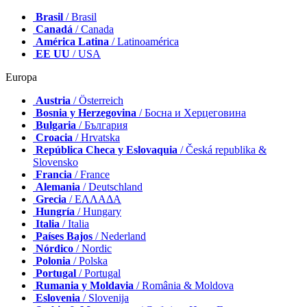
Brasil
/ Brasil
Canadá
/ Canada
América Latina
/ Latinoamérica
EE UU
/ USA
Europa
Austria
/ Österreich
Bosnia y Herzegovina
/ Босна и Херцеговина
Bulgaria
/ България
Croacia
/ Hrvatska
República Checa y Eslovaquia
/ Česká republika &
Slovensko
Francia
/ France
Alemania
/ Deutschland
Grecia
/ ΕΛΛΑΔΑ
Hungría
/ Hungary
Italia
/ Italia
Países Bajos
/ Nederland
Nórdico
/ Nordic
Polonia
/ Polska
Portugal
/ Portugal
Rumania y Moldavia
/ România & Moldova
Eslovenia
/ Slovenija