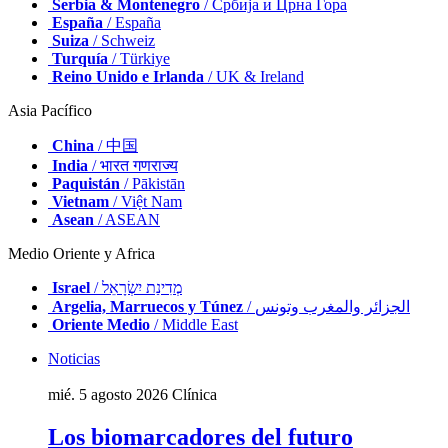
Serbia & Montenegro
/ Србија и Црна Гора
España
/ España
Suiza
/ Schweiz
Turquía
/ Türkiye
Reino Unido e Irlanda
/ UK & Ireland
Asia Pacífico
China
/ 中国
India
/ भारत गणराज्य
Paquistán
/ Pākistān
Vietnam
/ Việt Nam
Asean
/ ASEAN
Medio Oriente y Africa
Israel
/ מְדִינַת יִשְׂרָאֵל
Argelia, Marruecos y Túnez
/ الجزائر والمغرب وتونس
Oriente Medio
/ Middle East
Noticias
mié. 5 agosto 2026
Clínica
Los biomarcadores del futuro