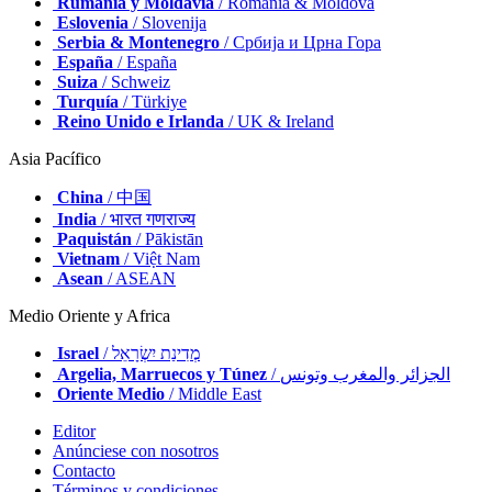
Rumania y Moldavia
/ România & Moldova
Eslovenia
/ Slovenija
Serbia & Montenegro
/ Србија и Црна Гора
España
/ España
Suiza
/ Schweiz
Turquía
/ Türkiye
Reino Unido e Irlanda
/ UK & Ireland
Asia Pacífico
China
/ 中国
India
/ भारत गणराज्य
Paquistán
/ Pākistān
Vietnam
/ Việt Nam
Asean
/ ASEAN
Medio Oriente y Africa
Israel
/ מְדִינַת יִשְׂרָאֵל
Argelia, Marruecos y Túnez
/ الجزائر والمغرب وتونس
Oriente Medio
/ Middle East
Editor
Anúnciese con nosotros
Contacto
Términos y condiciones