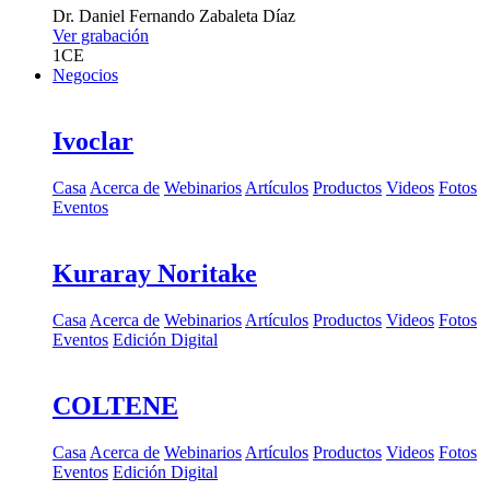
Dr.
Daniel Fernando Zabaleta Díaz
Ver grabación
1
CE
Negocios
Ivoclar
Casa
Acerca de
Webinarios
Artículos
Productos
Videos
Fotos
Eventos
Kuraray Noritake
Casa
Acerca de
Webinarios
Artículos
Productos
Videos
Fotos
Eventos
Edición Digital
COLTENE
Casa
Acerca de
Webinarios
Artículos
Productos
Videos
Fotos
Eventos
Edición Digital