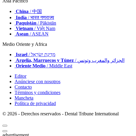
Asia Pacífico
China
/ 中国
India
/ भारत गणराज्य
Paquistán
/ Pākistān
Vietnam
/ Việt Nam
Asean
/ ASEAN
Medio Oriente y Africa
Israel
/ מְדִינַת יִשְׂרָאֵל
Argelia, Marruecos y Túnez
/ الجزائر والمغرب وتونس
Oriente Medio
/ Middle East
Editor
Anúnciese con nosotros
Contacto
Términos y condiciones
Mancheta
Política de privacidad
© 2026 - Derechos reservados - Dental Tribune International
advertisement