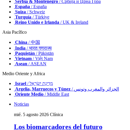
Serbia & Montenegro
/ Србија и Црна Гора
España
/ España
Suiza
/ Schweiz
Turquía
/ Türkiye
Reino Unido e Irlanda
/ UK & Ireland
Asia Pacífico
China
/ 中国
India
/ भारत गणराज्य
Paquistán
/ Pākistān
Vietnam
/ Việt Nam
Asean
/ ASEAN
Medio Oriente y Africa
Israel
/ מְדִינַת יִשְׂרָאֵל
Argelia, Marruecos y Túnez
/ الجزائر والمغرب وتونس
Oriente Medio
/ Middle East
Noticias
mié. 5 agosto 2026
Clínica
Los biomarcadores del futuro