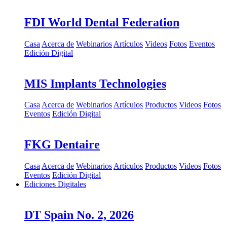
FDI World Dental Federation
Casa
Acerca de
Webinarios
Artículos
Videos
Fotos
Eventos
Edición Digital
MIS Implants Technologies
Casa
Acerca de
Webinarios
Artículos
Productos
Videos
Fotos
Eventos
Edición Digital
FKG Dentaire
Casa
Acerca de
Webinarios
Artículos
Productos
Videos
Fotos
Eventos
Edición Digital
Ediciones Digitales
DT Spain No. 2, 2026