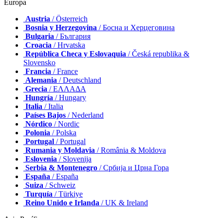
Europa
Austria
/ Österreich
Bosnia y Herzegovina
/ Босна и Херцеговина
Bulgaria
/ България
Croacia
/ Hrvatska
República Checa y Eslovaquia
/ Česká republika &
Slovensko
Francia
/ France
Alemania
/ Deutschland
Grecia
/ ΕΛΛΑΔΑ
Hungría
/ Hungary
Italia
/ Italia
Países Bajos
/ Nederland
Nórdico
/ Nordic
Polonia
/ Polska
Portugal
/ Portugal
Rumania y Moldavia
/ România & Moldova
Eslovenia
/ Slovenija
Serbia & Montenegro
/ Србија и Црна Гора
España
/ España
Suiza
/ Schweiz
Turquía
/ Türkiye
Reino Unido e Irlanda
/ UK & Ireland