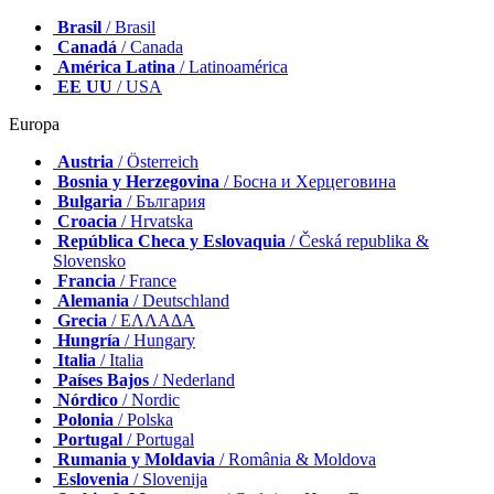
Brasil
/ Brasil
Canadá
/ Canada
América Latina
/ Latinoamérica
EE UU
/ USA
Europa
Austria
/ Österreich
Bosnia y Herzegovina
/ Босна и Херцеговина
Bulgaria
/ България
Croacia
/ Hrvatska
República Checa y Eslovaquia
/ Česká republika &
Slovensko
Francia
/ France
Alemania
/ Deutschland
Grecia
/ ΕΛΛΑΔΑ
Hungría
/ Hungary
Italia
/ Italia
Países Bajos
/ Nederland
Nórdico
/ Nordic
Polonia
/ Polska
Portugal
/ Portugal
Rumania y Moldavia
/ România & Moldova
Eslovenia
/ Slovenija